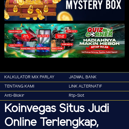
KALKULATOR MIX PARLAY
JADWAL BANK
TENTANG KAMI
LINK ALTERNATIF
Anti-Blokir
Rtp-Slot
Koinvegas Situs Judi
Online Terlengkap,