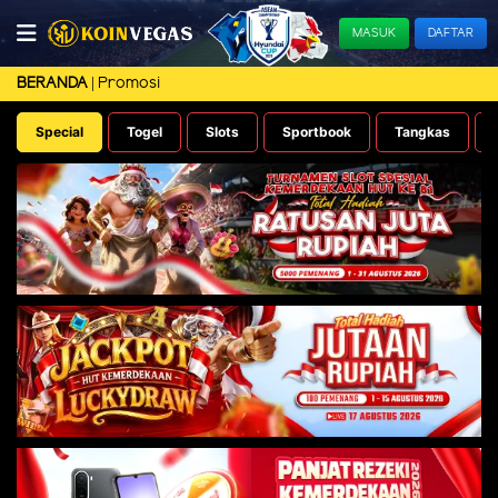
MASUK
DAFTAR
Promosi
BERANDA
Special
Togel
Slots
Sportbook
Tangkas