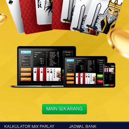
MAIN SEKARANG
KALKULATOR MIX PARLAY
JADWAL BANK