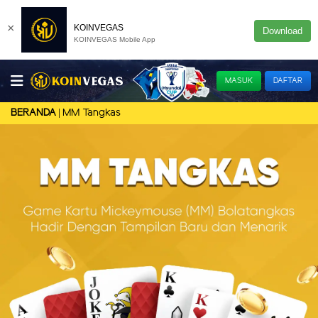
×
KOINVEGAS
Download
KOINVEGAS Mobile App
MASUK
DAFTAR
MM Tangkas
BERANDA