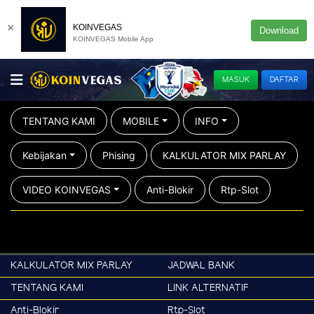
×
KOINVEGAS
Download
KOINVEGAS Mobile App
MASUK
DAFTAR
TENTANG KAMI
MOBILE
INFO
Kebijakan
Phising
KALKULATOR MIX PARLAY
VIDEO KOINVEGAS
Anti-Blokir
Rtp-Slot
KALKULATOR MIX PARLAY
JADWAL BANK
TENTANG KAMI
LINK ALTERNATIF
Anti-Blokir
Rtp-Slot