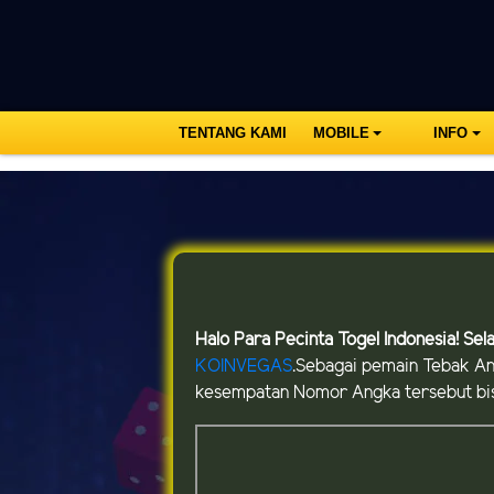
TENTANG KAMI
MOBILE
INFO
Halo Para Pecinta Togel Indonesia! Sel
KOINVEGAS
.Sebagai pemain Tebak An
kesempatan Nomor Angka tersebut bisa